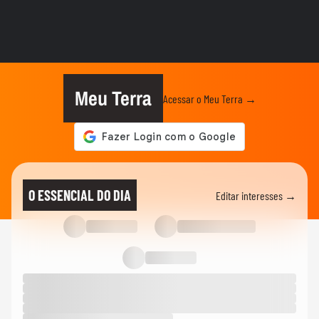
STOCK CAR
‘A gente está confiante’, diz Felipe Massa
sobre batalha judicial...
STOCK CAR
Vencedor da sprint em Interlagos, Leo
Reis tem irmão como...
Meu Terra
Acessar o Meu Terra →
STOCK CAR
Alfredinho Ibiapina comemora pódio na
corrida sprint da Stock Car...
STOCK CAR
Leo Reis comemora 1ª vitória na Stock
O ESSENCIAL DO DIA
Editar interesses →
Car e fala sobre disputa com...
STOCK CAR
Virou passageiro: Daniel Serra bate forte
em treino...