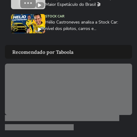
Maior Espetáculo do Brasil 🎬
STOCK CAR
Hélio Castroneves analisa a Stock Car:
nível dos pilotos, carros e...
STOCK CAR
Rubens Barrichello promete churrasco à
Recomendado por Taboola
equipe após pódio na Stock...
STOCK CAR
‘Hoje é festa só’, diz Guilherme Salas após
conquistar sua sétima...
STOCK CAR
No grid da Stock Car, Hélio Castroneves
revela expectativa para se...
STOCK CAR
Ayrton Senna e Hamilton na Stock Car?
Dupla de sósias faz sucesso...