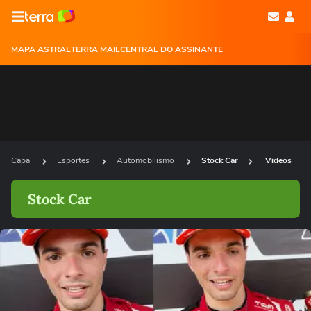
MAPA ASTRAL
TERRA MAIL
CENTRAL DO ASSINANTE
Capa
Esportes
Automobilismo
Stock Car
Videos
Stock Car
Ops!
Não foi possível reproduzir o vídeo