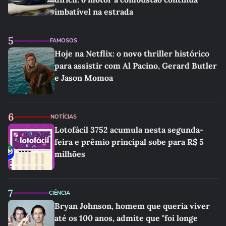
imbatível na estrada
5
FAMOSOS
Hoje na Netflix: o novo thriller histórico
para assistir com Al Pacino, Gerard Butler
e Jason Momoa
6
NOTÍCIAS
Lotofácil 3752 acumula nesta segunda-
feira e prêmio principal sobe para R$ 5
milhões
7
CIÊNCIA
Bryan Johnson, homem que queria viver
até os 100 anos, admite que "foi longe