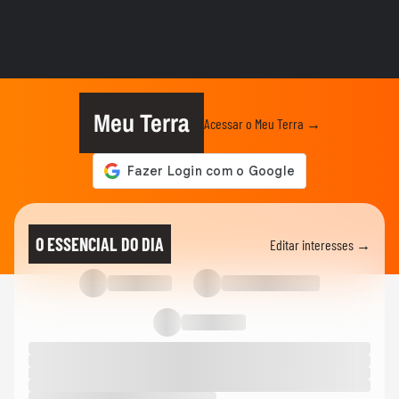
STOCK CAR
‘A gente está confiante’, diz Felipe Massa
sobre batalha judicial...
STOCK CAR
Vencedor da sprint em Interlagos, Leo
Reis tem irmão como...
Meu Terra
Acessar o Meu Terra →
STOCK CAR
Alfredinho Ibiapina comemora pódio na
corrida sprint da Stock Car...
STOCK CAR
Leo Reis comemora 1ª vitória na Stock
O ESSENCIAL DO DIA
Editar interesses →
Car e fala sobre disputa com...
STOCK CAR
Virou passageiro: Daniel Serra bate forte
em treino...