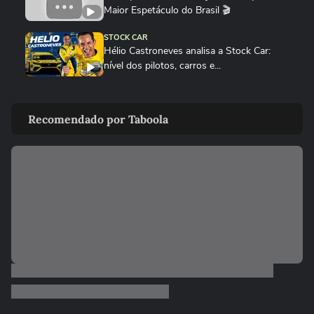
Maior Espetáculo do Brasil 🎬
STOCK CAR
Hélio Castroneves analisa a Stock Car:
nível dos pilotos, carros e...
STOCK CAR
Rubens Barrichello promete churrasco à
Recomendado por Taboola
equipe após pódio na Stock...
STOCK CAR
‘Hoje é festa só’, diz Guilherme Salas após
conquistar sua sétima...
STOCK CAR
No grid da Stock Car, Hélio Castroneves
revela expectativa para se...
STOCK CAR
Ayrton Senna e Hamilton na Stock Car?
Dupla de sósias faz sucesso...