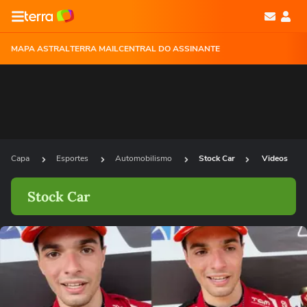
MAPA ASTRAL
TERRA MAIL
CENTRAL DO ASSINANTE
Capa
Esportes
Automobilismo
Stock Car
Videos
Stock Car
Ops!
Não foi possível reproduzir o vídeo