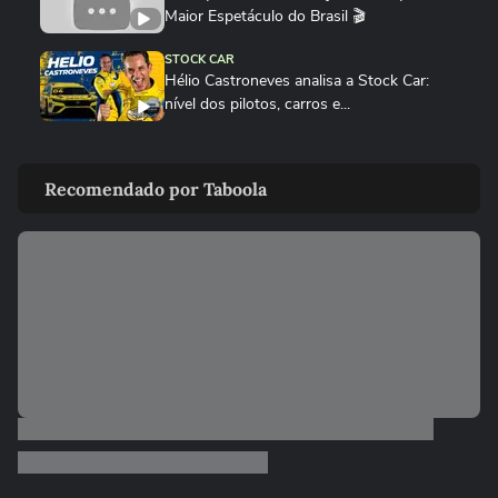
Maior Espetáculo do Brasil 🎬
STOCK CAR
Hélio Castroneves analisa a Stock Car:
nível dos pilotos, carros e...
STOCK CAR
Rubens Barrichello promete churrasco à
Recomendado por Taboola
equipe após pódio na Stock...
STOCK CAR
‘Hoje é festa só’, diz Guilherme Salas após
conquistar sua sétima...
STOCK CAR
No grid da Stock Car, Hélio Castroneves
revela expectativa para se...
STOCK CAR
Ayrton Senna e Hamilton na Stock Car?
Dupla de sósias faz sucesso...