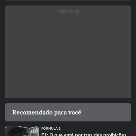
PUBLICIDADE
Recomendado para você
FÓRMULA 1
F1: O que está por trás das proibições