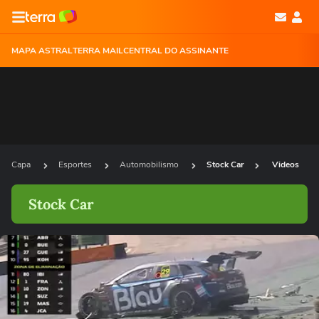
MAPA ASTRAL
TERRA MAIL
CENTRAL DO ASSINANTE
Capa
Esportes
Automobilismo
Stock Car
Videos
Stock Car
Ops!
Não foi possível reproduzir o vídeo