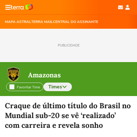
MAPA ASTRAL
TERRA MAIL
CENTRAL DO ASSINANTE
PUBLICIDADE
Amazonas
Times
Favoritar Time
Selecione o time para ver as notícias
Craque de último título do Brasil no
Mundial sub-20 se vê ‘realizado’
com carreira e revela sonho