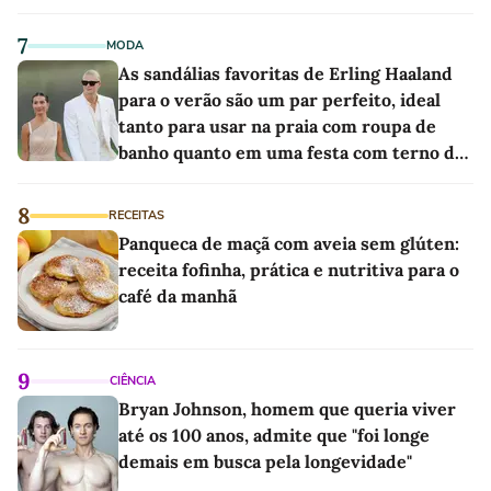
7
MODA
As sandálias favoritas de Erling Haaland
para o verão são um par perfeito, ideal
tanto para usar na praia com roupa de
banho quanto em uma festa com terno de
linho
8
RECEITAS
Panqueca de maçã com aveia sem glúten:
receita fofinha, prática e nutritiva para o
café da manhã
9
CIÊNCIA
Bryan Johnson, homem que queria viver
até os 100 anos, admite que "foi longe
demais em busca pela longevidade"