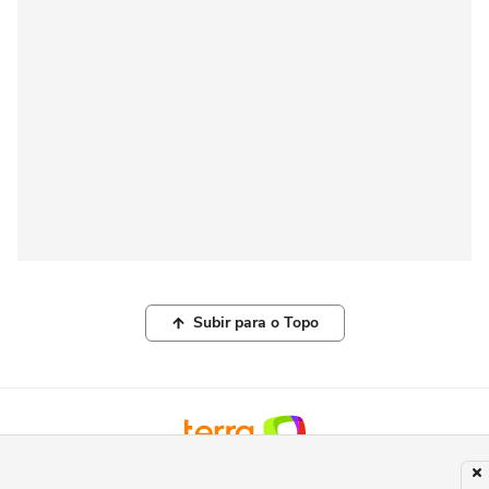
Subir para o Topo
© COPYRIGHT 2026, TERRA NETWORKS BRASIL LTDA |
POLÍTICA DE