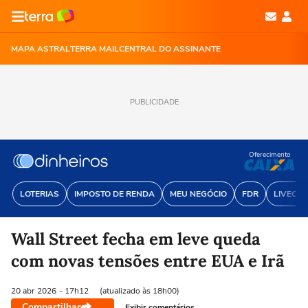
MAPA ASTRAL
TERRA MAIL
CENTRAL DO ASSINANTE
PUBLICIDADE
Oferecimento
LOTERIAS
IMPOSTO DE RENDA
MEU NEGÓCIO
FDR
LIVECOI
Wall Street fecha em leve queda
com novas tensões entre EUA e Irã
20 abr
2026
- 17h12
(atualizado às 18h00)
Compartilhar
Exibir comentários