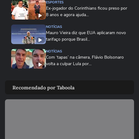
ESPORTES
Ex-jogador do Corinthians ficou preso por
8 anos e agora ajuda...
NOTÍCIAS
Mauro Vieira diz que EUA aplicaram novo
tarifaço porque Brasil...
NOTÍCIAS
Com ‘tapas’ na câmera, Flávio Bolsonaro
volta a culpar Lula por...
NOTÍCIAS
Vice-líder do governo na Câmara,
Recomendado por Taboola
Lindbergh Farias chama tarifaço...
NOTÍCIAS
Governo Lula diz que decisão é 'marco
lastimável' e que acionará...
ECONOMIA
Conselho eleva para 32% o teor de etanol
na gasolina em meio ao...