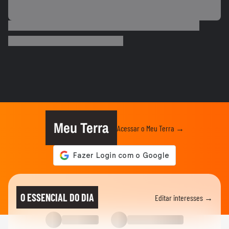
ECONOMIA
MASTERCLASS: O Jogo do Instagram
para o Seu Negócio
ADVANCE CAST
“É fundamental as marcas entenderem a
sua essência” | Marina...
ECONOMIA
Senado aprova projeto que cria o 'Pix
Pensão Alimentícia’; texto...
Meu Terra
Acessar o Meu Terra →
NOTÍCIAS
‘Fazendo a minha parte mesmo sem ser
presidente ainda’, diz Flávio...
NOTÍCIAS
Flávio Bolsonaro cita eleições no Brasil e
O ESSENCIAL DO DIA
Editar interesses →
diz em audiência nos...
NOTÍCIAS
Flávio Bolsonaro critica Lula antes de