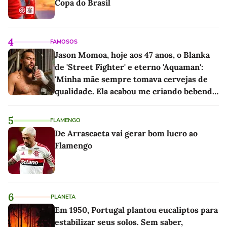
Copa do Brasil
4
FAMOSOS
Jason Momoa, hoje aos 47 anos, o Blanka
de 'Street Fighter' e eterno 'Aquaman':
'Minha mãe sempre tomava cervejas de
qualidade. Ela acabou me criando bebendo
as melhores'
5
FLAMENGO
De Arrascaeta vai gerar bom lucro ao
Flamengo
6
PLANETA
Em 1950, Portugal plantou eucaliptos para
estabilizar seus solos. Sem saber,