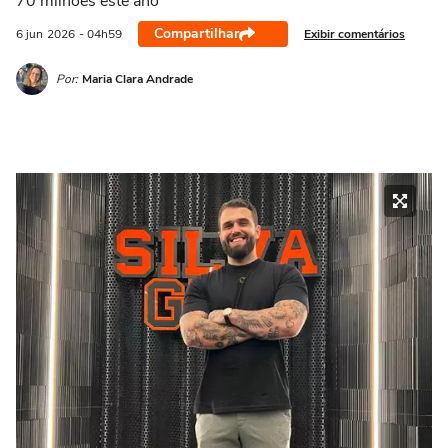
70 milhões este ano
Compartilhar
Exibir comentários
6 jun
2026
- 04h59
Por:
Maria Clara Andrade