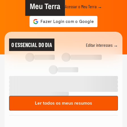
Meu Terra
Acessar o Meu Terra →
O ESSENCIAL DO DIA
Editar interesses →
Ler todos os meus resumos