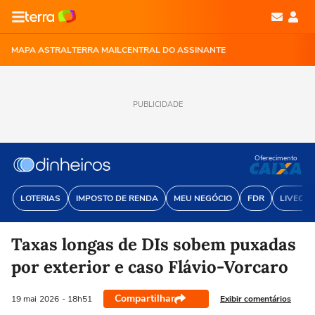
MAPA ASTRAL
TERRA MAIL
CENTRAL DO ASSINANTE
PUBLICIDADE
Oferecimento
LOTERIAS
IMPOSTO DE RENDA
MEU NEGÓCIO
FDR
LIVECOI
Taxas longas de DIs sobem puxadas
por exterior e caso Flávio-Vorcaro
Compartilhar
Exibir comentários
19 mai
2026
- 18h51