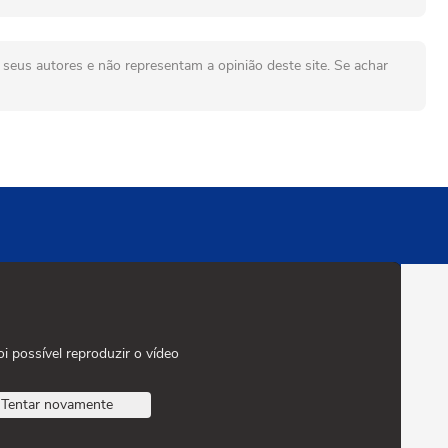
seus autores e não representam a opinião deste site. Se achar
oi possível reproduzir o vídeo
Tentar novamente