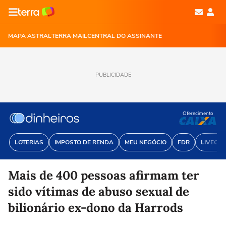
MAPA ASTRAL
TERRA MAIL
CENTRAL DO ASSINANTE
PUBLICIDADE
Oferecimento
LOTERIAS
IMPOSTO DE RENDA
MEU NEGÓCIO
FDR
LIVECOI
Mais de 400 pessoas afirmam ter
sido vítimas de abuso sexual de
bilionário ex-dono da Harrods