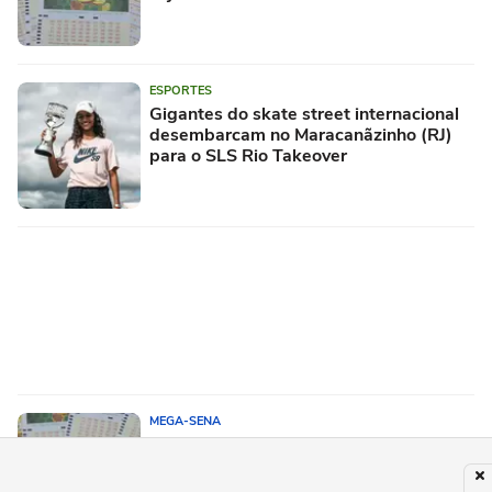
ESPORTES
Gigantes do skate street internacional
desembarcam no Maracanãzinho (RJ)
para o SLS Rio Takeover
MEGA-SENA
Mega-Sena não tem vencedores e
prêmio acumula em R$ 165 milhões;
veja as dezenas