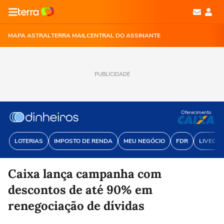
MAPA ASTRAL
TERRA MAIL
CENTRAL DO ASSINANTE
PUBLICIDADE
Oferecimento
LOTERIAS
IMPOSTO DE RENDA
MEU NEGÓCIO
FDR
LIVECOI
Caixa lança campanha com
descontos de até 90% em
renegociação de dívidas