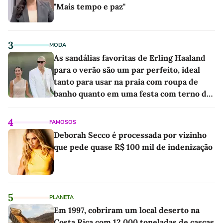
"Mais tempo e paz"
3
MODA
As sandálias favoritas de Erling Haaland
para o verão são um par perfeito, ideal
tanto para usar na praia com roupa de
banho quanto em uma festa com terno de
linho
4
FAMOSOS
Deborah Secco é processada por vizinho
que pede quase R$ 100 mil de indenização
5
PLANETA
Em 1997, cobriram um local deserto na
Costa Rica com 12.000 toneladas de cascas