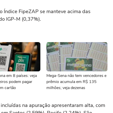
o Índice FipeZAP se manteve acima das
do IGP-M (0,37%).
iona em 8 países: veja
Mega-Sena não tem vencedores e
leiros podem pagar
prêmio acumula em R$ 135
m cartão
milhões; veja dezenas
 incluídas na apuração apresentaram alta, com
 em Santos (2,59%), Recife (2,24%), São