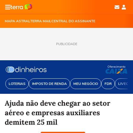
MAPA ASTRAL
TERRA MAIL
CENTRAL DO ASSINANTE
PUBLICIDADE
Oferecimento
LOTERIAS
IMPOSTO DE RENDA
MEU NEGÓCIO
FDR
LIVECOI
Ajuda não deve chegar ao setor
aéreo e empresas auxiliares
demitem 25 mil