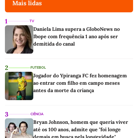
Mais lidas
1
TV
Daniela Lima supera a GloboNews no
Ibope com frequência 1 ano após ser
demitida do canal
2
FUTEBOL
Jogador do Ypiranga FC fez homenagem
ao entrar com filho em campo meses
antes da morte da criança
3
CIÊNCIA
Bryan Johnson, homem que queria viver
até os 100 anos, admite que "foi longe
demais em busca pela longevidade"