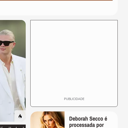
'match' com MTV de
03:14
primeira
FALA, VJ
Jairo Bouer detalha ligação
inusitada de Silvio Santos:
04:02
'persuasivo'
FALA, VJ
'Geração MTV' não conversa
abertamente com os filhos,
01:57
diz Jairo Bouer
FALA, VJ
‘Fala, VJ’ recebe Tathi
Mancini e Jairo Bouer;
assista à entrevista
PUBLICIDADE
Deborah Secco é
processada por