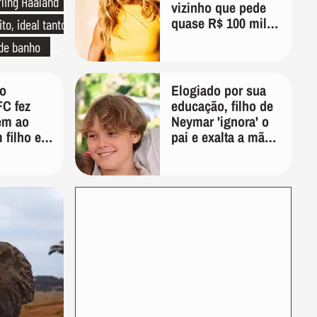
rling Haaland
vizinho que pede
quase R$ 100 mil
to, ideal tanto
de indenização
 de banho
o de linho
do
Elogiado por sua
FC fez
educação, filho de
em ao
Neymar 'ignora' o
m filho em
pai e exalta a mãe:
ses
'Ela é...'
morte da