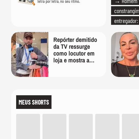
→ Homem vi
letra por letra, no seu ritmo.
constrangi
entregador:
Repórter demitido
da TV ressurge
como locutor em
loja e mostra a
importância de ser
versátil
MEUS SHORTS