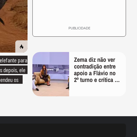
PUBLICIDADE
Zema diz não ver
lefante para
contradição entre
s depois, ele
apoio a Flávio no
2º turno e crítica ao
endeu os
caso Master:
'Prefiro votar em
um copo a votar no
PT'