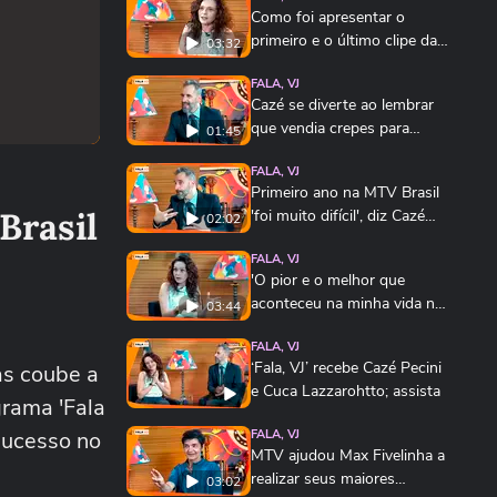
Como foi apresentar o
primeiro e o último clipe da
03:32
MTV Brasil
FALA, VJ
Cazé se diverte ao lembrar
que vendia crepes para
01:45
colegas da MTV
FALA, VJ
Primeiro ano na MTV Brasil
Brasil
'foi muito difícil', diz Cazé
02:02
Pecini
FALA, VJ
'O pior e o melhor que
aconteceu na minha vida na
03:44
MTV foi o Axl Rose'
FALA, VJ
‘Fala, VJ’ recebe Cazé Pecini
as coube a
e Cuca Lazzarohtto; assista
grama 'Fala
sucesso no
FALA, VJ
MTV ajudou Max Fivelinha a
realizar seus maiores
03:02