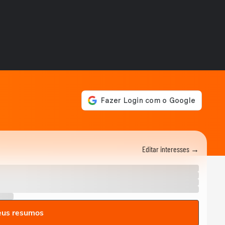
desejos
FALA, VJ
Fernanda Lima conta como
lidou com boicote e ataques
02:17
do público
FALA, VJ
'Sigo apaixonada': Fernanda
Lima enaltece parceria com
01:50
Rodrigo Hilbert
FALA, VJ
Max Fivelinha recorda
amizade com Clodovil: 'a
05:19
gente zoava muito'
FALA, VJ
‘Fala, VJ’ recebe Fernanda
Editar interesses →
Lima e Max Fivelinha;
assista
FALA, VJ
'Sociedade deu uma
encaretada', dizem ex-VJs
03:04
da MTV Brasil
FALA, VJ
eus resumos
Tathi Mancini conta que deu