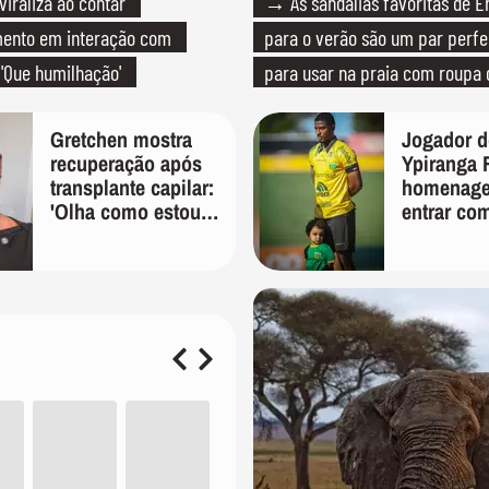
raliza ao contar
→ As sandálias favoritas de E
mento em interação com
para o verão são um par perfei
 'Que humilhação'
para usar na praia com roupa
quanto em uma festa com tern
Gretchen mostra
Jogador 
recuperação após
Ypiranga 
transplante capilar:
homenag
'Olha como estou
entrar co
bem'
campo me
antes da 
criança