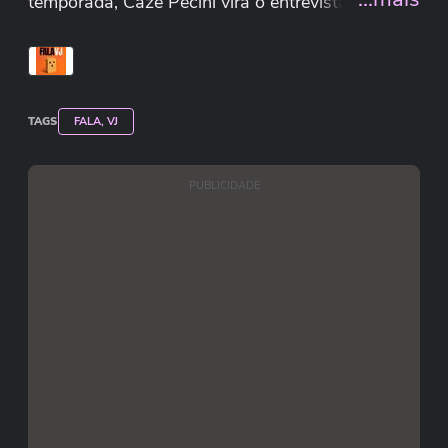
temporada, Cazé Pecini vira o entrevistado, ao
lado de Cuca Lazzarohtto, e Edgard Piccoli
assume o posto de apresentador. A dupla conta
como conseguiu entrar na emissora,
curiosidades dos bastidores, além de resgatar
TAGS
FALA, VJ
entrevistas emblemáticas e polêmicas.
PUBLICIDADE