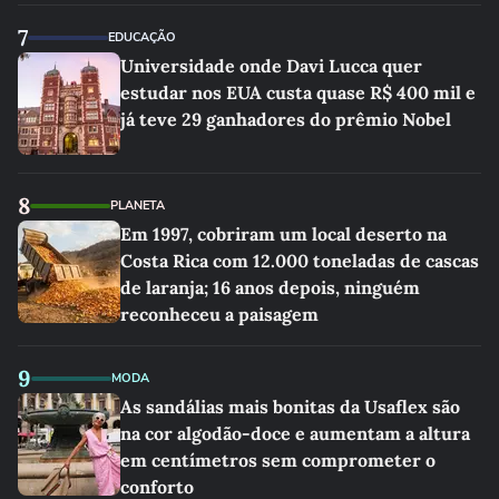
7
EDUCAÇÃO
Universidade onde Davi Lucca quer
estudar nos EUA custa quase R$ 400 mil e
já teve 29 ganhadores do prêmio Nobel
8
PLANETA
Em 1997, cobriram um local deserto na
Costa Rica com 12.000 toneladas de cascas
de laranja; 16 anos depois, ninguém
reconheceu a paisagem
9
MODA
As sandálias mais bonitas da Usaflex são
na cor algodão-doce e aumentam a altura
em centímetros sem comprometer o
conforto