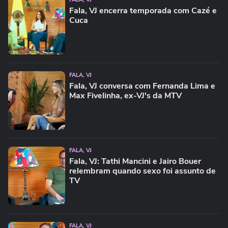
Fala, VJ encerra temporada com Cazé e
Cuca
FALA, VJ
Fala, VJ conversa com Fernanda Lima e
Max Fivelinha, ex-VJ's da MTV
FALA, VJ
Fala, VJ: Tathi Mancini e Jairo Bouer
relembram quando sexo foi assunto de
TV
FALA, VJ