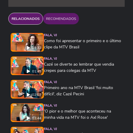
RELACIONADOS
RECOMENDADOS
FALA, VJ
Como foi apresentar o primeiro e o último
clipe da MTV Brasil
03:32
FALA, VJ
Cazé se diverte ao lembrar que vendia
crepes para colegas da MTV
01:45
FALA, VJ
Primeiro ano na MTV Brasil 'foi muito
difícil', diz Cazé Pecini
02:02
FALA, VJ
'O pior e o melhor que aconteceu na
minha vida na MTV foi o Axl Rose'
03:44
FALA, VJ