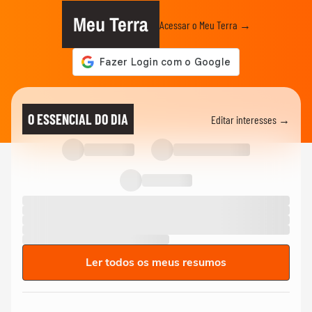
Meu Terra
Acessar o Meu Terra →
O ESSENCIAL DO DIA
Editar interesses →
Ler todos os meus resumos