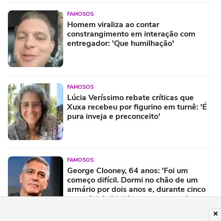
FAMOSOS
Homem viraliza ao contar
constrangimento em interação com
entregador: 'Que humilhação'
FAMOSOS
Lúcia Veríssimo rebate críticas que
Xuxa recebeu por figurino em turnê: 'É
pura inveja e preconceito'
FAMOSOS
George Clooney, 64 anos: 'Foi um
começo difícil. Dormi no chão de um
armário por dois anos e, durante cinco
anos, fui de bicicleta aos testes de
elenco'