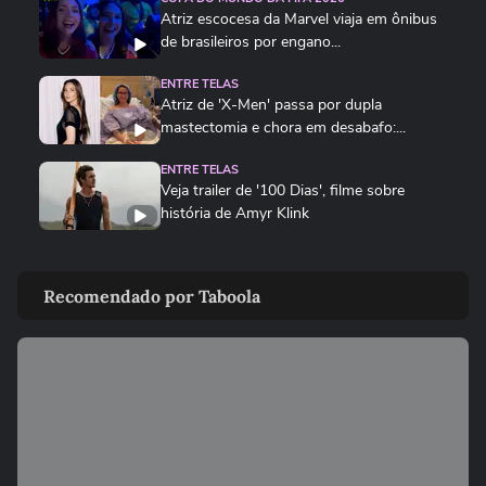
Atriz escocesa da Marvel viaja em ônibus
de brasileiros por engano...
ENTRE TELAS
Atriz de 'X-Men' passa por dupla
mastectomia e chora em desabafo:...
ENTRE TELAS
Veja trailer de '100 Dias', filme sobre
história de Amyr Klink
ENTRE TELAS
As 5 estreias mais aguardadas dos
Recomendado por Taboola
cinemas neste mês
00:51
ENTRE TELAS
Vampiros na cracolândia: novo filme
brasileiro transforma centro...
ENTRETÊ
De jatinho a bolsa rara: veja os objetos
milionários dos famosos