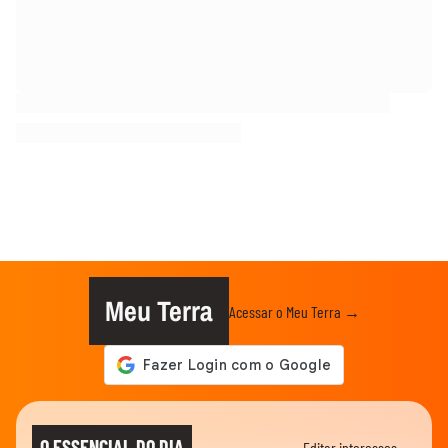
Meu Terra
Acessar o Meu Terra →
O ESSENCIAL DO DIA
Editar interesses →