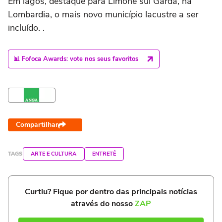
Em lagos, destaque para Limone sul Garda, na
Lombardia, o mais novo município lacustre a ser
incluído. .
📊 Fofoca Awards: vote nos seus favoritos
Compartilhar
TAGS
ARTE E CULTURA
ENTRETÊ
Curtiu? Fique por dentro das principais notícias
através do nosso
ZAP