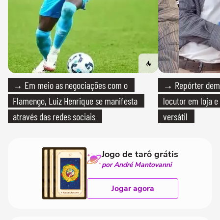
→ Em meio as negociações com o
→ Repórter demi
Flamengo, Luiz Henrique se manifesta
locutor em loja e
através das redes sociais
versátil
Jogo de tarô grátis
por André Mantovanni
Jogar agora