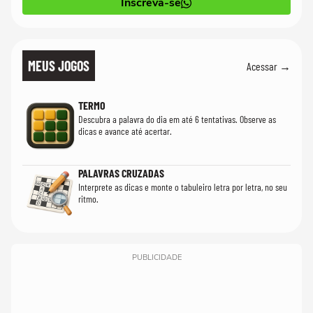
Inscreva-se
MEUS JOGOS
Acessar →
TERMO
Descubra a palavra do dia em até 6 tentativas. Observe as
dicas e avance até acertar.
PALAVRAS CRUZADAS
Interprete as dicas e monte o tabuleiro letra por letra, no seu
ritmo.
PUBLICIDADE