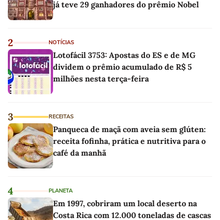
já teve 29 ganhadores do prêmio Nobel
2
NOTÍCIAS
Lotofácil 3753: Apostas do ES e de MG
dividem o prêmio acumulado de R$ 5
milhões nesta terça-feira
3
RECEITAS
Panqueca de maçã com aveia sem glúten:
receita fofinha, prática e nutritiva para o
café da manhã
4
PLANETA
Em 1997, cobriram um local deserto na
Costa Rica com 12.000 toneladas de cascas