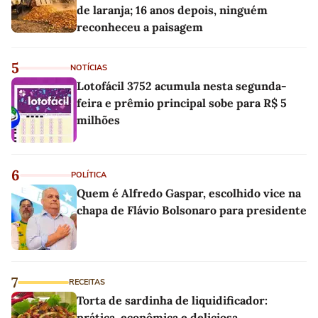
de laranja; 16 anos depois, ninguém
reconheceu a paisagem
5
NOTÍCIAS
Lotofácil 3752 acumula nesta segunda-
feira e prêmio principal sobe para R$ 5
milhões
6
POLÍTICA
Quem é Alfredo Gaspar, escolhido vice na
chapa de Flávio Bolsonaro para presidente
7
RECEITAS
Torta de sardinha de liquidificador:
prática, econômica e deliciosa