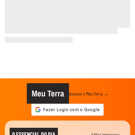
Meu Terra
Acessar o Meu Terra →
O ESSENCIAL DO DIA
Editar interesses →