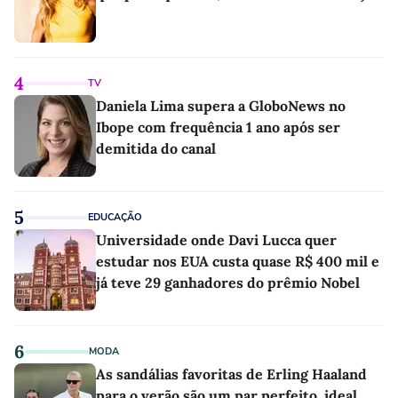
4
TV
Daniela Lima supera a GloboNews no
Ibope com frequência 1 ano após ser
demitida do canal
5
EDUCAÇÃO
Universidade onde Davi Lucca quer
estudar nos EUA custa quase R$ 400 mil e
já teve 29 ganhadores do prêmio Nobel
6
MODA
As sandálias favoritas de Erling Haaland
para o verão são um par perfeito, ideal