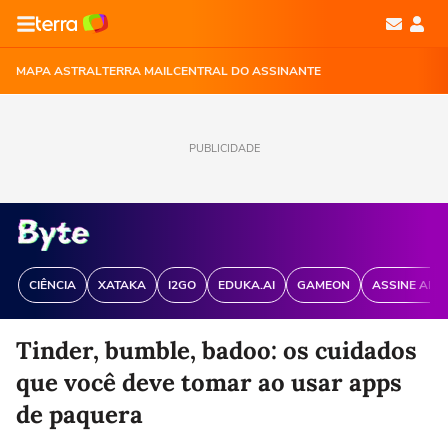
MAPA ASTRAL
TERRA MAIL
CENTRAL DO ASSINANTE
PUBLICIDADE
CIÊNCIA
XATAKA
I2GO
EDUKA.AI
GAMEON
ASSINE ANT
Tinder, bumble, badoo: os cuidados
que você deve tomar ao usar apps
de paquera