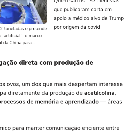
Quem são os 157 cientistas
que publicaram carta em
apoio a médico alvo de Trump
por origem da covid
2 toneladas e pretende
l artificial": o marco
 da China para
nergia do futuro
igação direta com produção de
os ovos, um dos que mais despertam interesse
icipa diretamente da produção de
acetilcolina
,
 processos de memória e aprendizado
— áreas
ico para manter comunicação eficiente entre