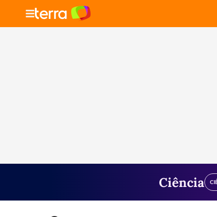
Ciência
CI