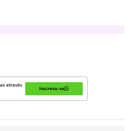
ias através
Inscreva-se