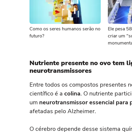
Como os seres humanos serão no
Ele pesa 58
futuro?
criar um "so
monumental
dominar a e
Nutriente presente no ovo tem l
neurotransmissores
Entre todos os compostos presentes n
científico é a
colina
. O nutriente part
um
neurotransmissor essencial para
afetadas pelo Alzheimer.
O cérebro depende desse sistema quím