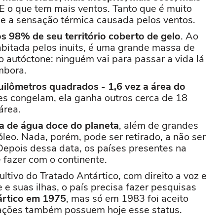
 E o que tem mais ventos. Tanto que é muito
 e a sensação térmica causada pelos ventos.
s 98% de seu território coberto de gelo
. Ao
habitada pelos inuits, é uma grande massa de
 autóctone: ninguém vai para passar a vida lá
mbora.
uilômetros quadrados - 1,6 vez a área do
es congelam, ela ganha outros cerca de 18
área.
a de água doce do planeta
, além de grandes
óleo. Nada, porém, pode ser retirado, a não ser
Depois dessa data, os países presentes na
e fazer com o continente.
tivo do Tratado Antártico, com direito a voz e
 e suas ilhas, o país precisa fazer pesquisas
tártico em 1975
, mas só em 1983 foi aceito
ações também possuem hoje esse status.