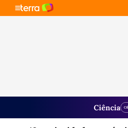
Ciência
CI