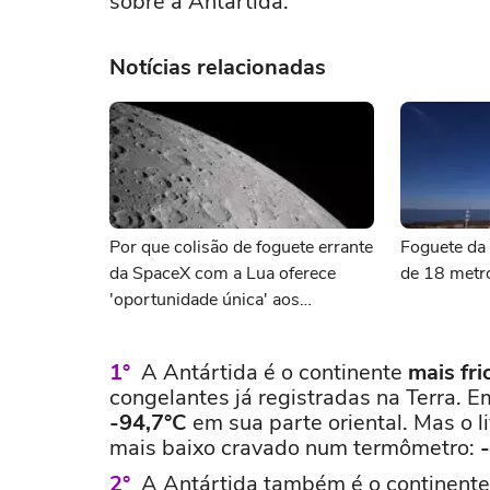
sobre a Antártida:
Notícias relacionadas
Por que colisão de foguete errante
Foguete da 
da SpaceX com a Lua oferece
de 18 metr
'oportunidade única' aos
cientistas
A Antártida é o continente
mais fri
congelantes já registradas na Terra. 
-94,7°C
em sua parte oriental. Mas o l
mais baixo cravado num termômetro:
A Antártida também é o continent