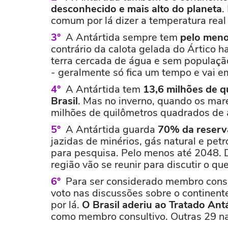
desconhecido e mais alto do planeta
.
comum por lá dizer a temperatura real
A Antártida sempre tem
pelo meno
contrário da calota gelada do Ártico 
terra cercada de água e sem população
- geralmente só fica um tempo e vai e
A Antártida tem
13,6 milhões de q
Brasil
. Mas no inverno, quando os mar
milhões de quilômetros quadrados de 
A Antártida guarda
70% da reserv
jazidas de minérios, gás natural e petr
para pesquisa. Pelo menos até 2048. 
região vão se reunir para discutir o qu
Para ser considerado membro consul
voto nas discussões sobre o continente
por lá.
O Brasil aderiu ao Tratado An
como membro consultivo. Outras 29 n