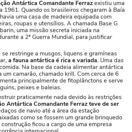
ção Antártica Comandante Ferraz
existiu uma
 a 1961. Quando os brasileiros chegaram à Baía
a havia uma casa de madeira equipada com
eiras, roupas e utensílios. A chamada Base G
barin, uma missão secreta iniciada na
rante a 2ª Guerra Mundial, para justificar
 se restringe a musgos, liquens e gramíneas
mar,
a fauna antártica é rica e variada
. Uma das
 comida. Na base da cadeia alimentar antártica
a um camarão, chamado krill. Com cerca de 6
imenta principalmente de fitoplânctons e serve
guins, peixes e baleias.
struir praticamente nada devido às restrições
ção Antártica Comandante Ferraz teve de ser
daços de navio até a área da estação
ncaixadas como se fossem um grande brinquedo
a construção ficou a cargo de uma empresa
orrência internacional.