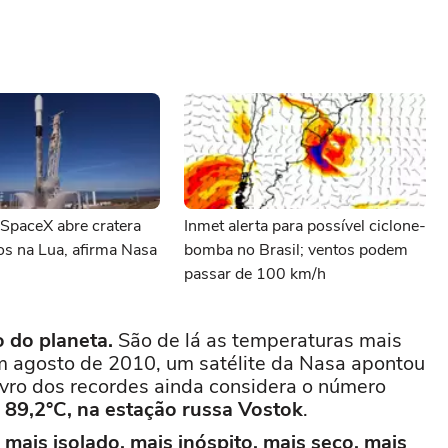
SpaceX abre cratera
Inmet alerta para possível ciclone-
os na Lua, afirma Nasa
bomba no Brasil; ventos podem
passar de 100 km/h
o do planeta.
São de lá as temperaturas mais
Em agosto de 2010, um satélite da Nasa apontou
ivro dos recordes ainda considera o número
- 89,2°C, na estação russa Vostok
.
e
mais isolado, mais inóspito, mais seco, mais