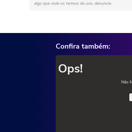
algo que viole os termos de uso, denuncie.
Confira também:
Ops!
Não f