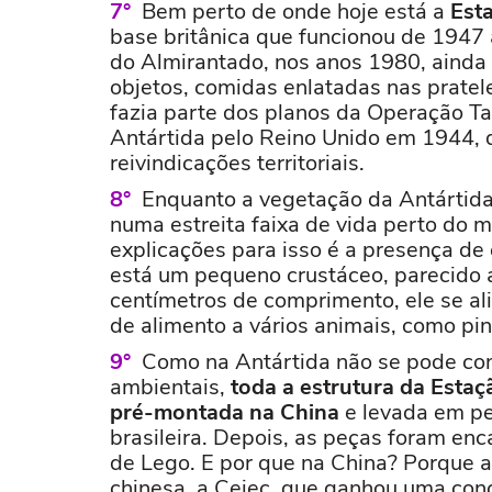
Bem perto de onde hoje está a
Esta
base britânica que funcionou de 1947
do Almirantado, nos anos 1980, aind
objetos, comidas enlatadas nas pratel
fazia parte dos planos da Operação Ta
Antártida pelo Reino Unido em 1944, du
reivindicações territoriais.
Enquanto a vegetação da Antártida
numa estreita faixa de vida perto do 
explicações para isso é a presença de
está um pequeno crustáceo, parecido 
centímetros de comprimento, ele se al
de alimento a vários animais, como pin
Como na Antártida não se pode con
ambientais,
toda a estrutura da Esta
pré-montada na China
e levada em pe
brasileira. Depois, as peças foram e
de Lego. E por que na China? Porque 
chinesa, a Ceiec, que ganhou uma conc