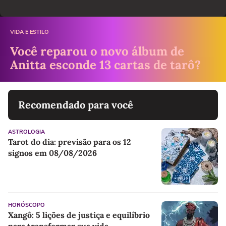
VIDA E ESTILO
Você reparou o novo álbum de
Anitta esconde 13 cartas de tarô?
Recomendado para você
ASTROLOGIA
Tarot do dia: previsão para os 12
signos em 08/08/2026
HORÓSCOPO
Xangô: 5 lições de justiça e equilíbrio