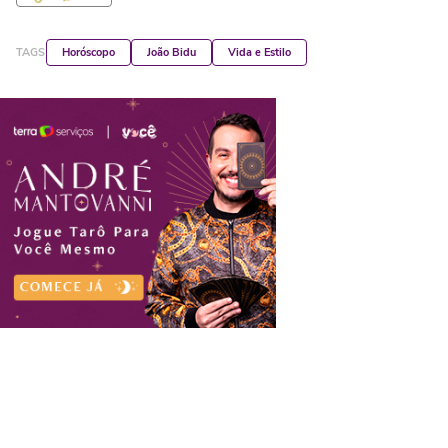
TAGS
Horóscopo
João Bidu
Vida e Estilo