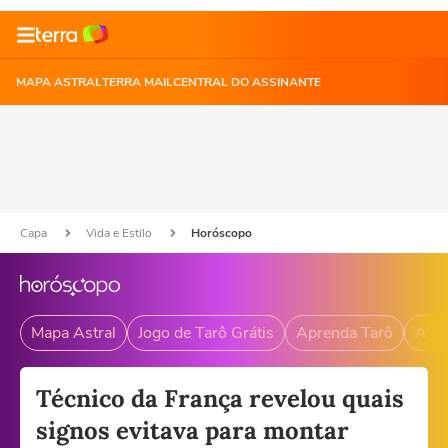
MAPA ASTRAL
TERRA MAIL
CENTRAL DO ASSINANTE
Capa
Vida e Estilo
Horóscopo
Mapa Astral
Jogo de Tarô Grátis
Aprenda Tarô
Andr
Técnico da França revelou quais
signos evitava para montar