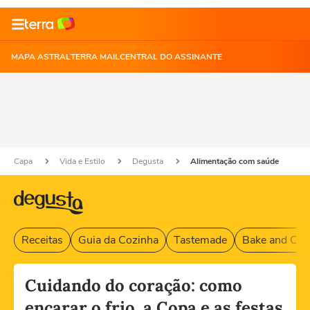
MAPA ASTRAL
TERRA MAIL
CENTRAL DO ASSINANTE
Capa
Vida e Estilo
Degusta
Alimentação com saúde
Receitas
Guia da Cozinha
Tastemade
Bake and Cak
Cuidando do coração: como
encarar o frio, a Copa e as festas