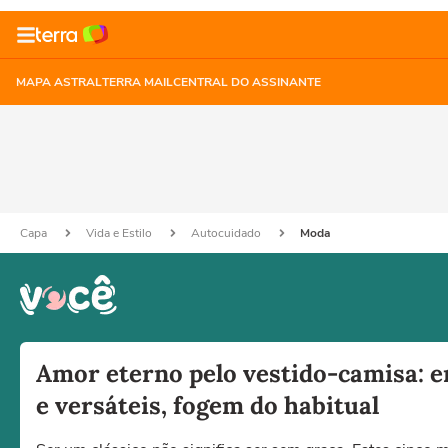
MAPA ASTRAL
TERRA MAIL
CENTRAL DO ASSINANTE
Capa
Vida e Estilo
Autocuidado
Moda
Amor eterno pelo vestido-camisa: e
e versáteis, fogem do habitual