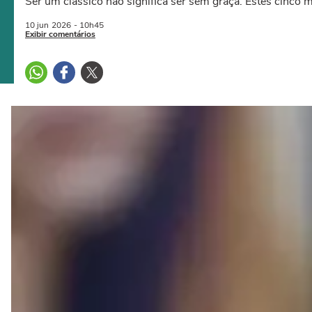
Ser um clássico não significa ser sem graça. Estes cinco
10 jun
2026
- 10h45
Exibir comentários