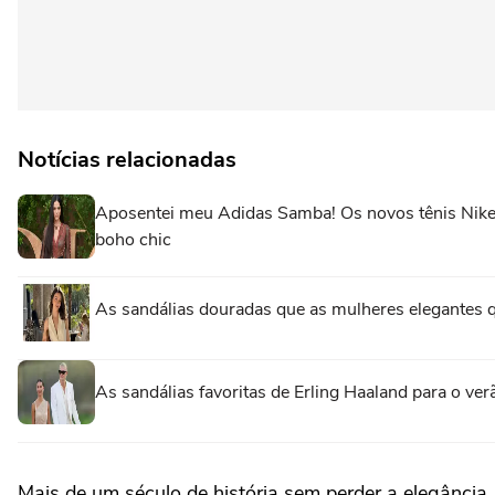
Notícias relacionadas
Aposentei meu Adidas Samba! Os novos tênis Nike 
boho chic
As sandálias douradas que as mulheres elegantes 
As sandálias favoritas de Erling Haaland para o ve
Mais de um século de história sem perder a elegância