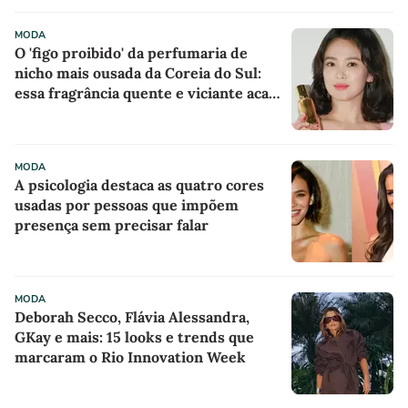
MODA
O 'figo proibido' da perfumaria de
nicho mais ousada da Coreia do Sul:
essa fragrância quente e viciante acaba
de chegar ao Brasil e já entrou na
minha lista de desejos para agosto
MODA
A psicologia destaca as quatro cores
usadas por pessoas que impõem
presença sem precisar falar
MODA
Deborah Secco, Flávia Alessandra,
GKay e mais: 15 looks e trends que
marcaram o Rio Innovation Week