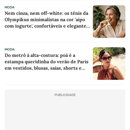
MODA
Nem cinza, nem off-white: os tênis da
Olympikus minimalistas na cor 'aipo
com iogurte', confortáveis e elegantes
para mulheres com mais de 50 anos
parecem sapatilhas esportivas, e
minha mãe já quer usá-los o tempo
MODA
todo com saias ou calças largas
Do metrô à alta-costura: poá é a
estampa queridinha do verão de Paris
em vestidos, blusas, saias, shorts e
acessórios
PUBLICIDADE