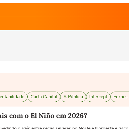
entabilidade
Carta Capital
A Pública
Intercept
Forbes
ais com o El Niño em 2026?
vidindo o País entre secas severas no Norte e Nordeste e risc