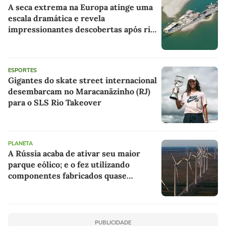
A seca extrema na Europa atinge uma
escala dramática e revela
impressionantes descobertas após rio
retrair e expor um naufrágio nazista e
restos de mamute
ESPORTES
Gigantes do skate street internacional
desembarcam no Maracanãzinho (RJ)
para o SLS Rio Takeover
PLANETA
A Rússia acaba de ativar seu maior
parque eólico; e o fez utilizando
componentes fabricados quase
inteiramente no próprio país
PUBLICIDADE