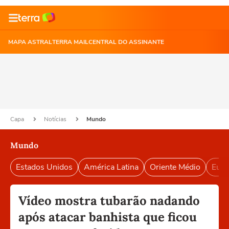
MAPA ASTRAL
TERRA MAIL
CENTRAL DO ASSINANTE
Capa
Notícias
Mundo
Mundo
Estados Unidos
América Latina
Oriente Médio
Euro
Vídeo mostra tubarão nadando
após atacar banhista que ficou