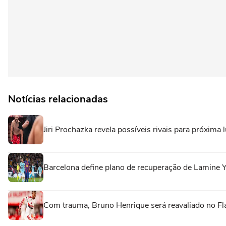
Notícias relacionadas
Jiri Prochazka revela possíveis rivais para próxima
Barcelona define plano de recuperação de Lamine 
Com trauma, Bruno Henrique será reavaliado no F