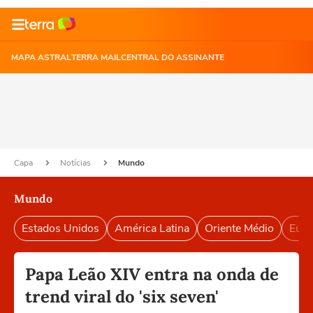
MAPA ASTRAL
TERRA MAIL
CENTRAL DO ASSINANTE
Capa
Notícias
Mundo
Mundo
Estados Unidos
América Latina
Oriente Médio
Euro
Papa Leão XIV entra na onda de
trend viral do 'six seven'