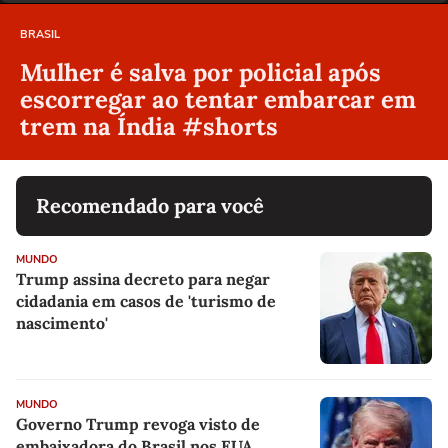
BRASIL
Mulher é salva por policial após
escorregar ao tentar embarcar em
trem na Índia #shorts
Recomendado para você
MUNDO
Trump assina decreto para negar
cidadania em casos de 'turismo de
nascimento'
MUNDO
Governo Trump revoga visto de
embaixadora do Brasil nos EUA