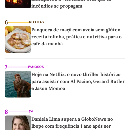
incêndios se propagam
6
RECEITAS
Panqueca de maçã com aveia sem glúten:
receita fofinha, prática e nutritiva para o
café da manhã
7
FAMOSOS
Hoje na Netflix: o novo thriller histórico
para assistir com Al Pacino, Gerard Butler
e Jason Momoa
8
TV
Daniela Lima supera a GloboNews no
Ibope com frequência 1 ano após ser