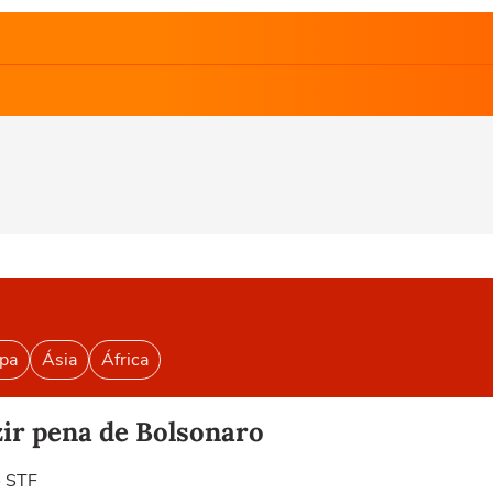
pa
Ásia
África
ir pena de Bolsonaro
o STF