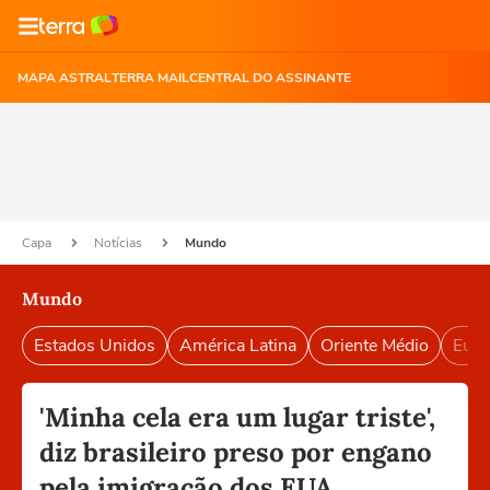
MAPA ASTRAL
TERRA MAIL
CENTRAL DO ASSINANTE
Capa
Notícias
Mundo
Mundo
Estados Unidos
América Latina
Oriente Médio
Euro
'Minha cela era um lugar triste',
diz brasileiro preso por engano
pela imigração dos EUA