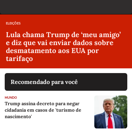
ELEIÇÕES
Lula chama Trump de ‘meu amigo’
e diz que vai enviar dados sobre
desmatamento aos EUA por
tarifaço
Recomendado para você
MUNDO
Trump assina decreto para negar
cidadania em casos de 'turismo de
nascimento'