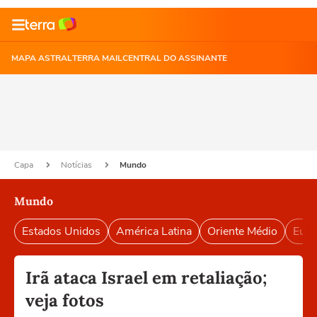
MAPA ASTRAL
TERRA MAIL
CENTRAL DO ASSINANTE
Capa
Notícias
Mundo
Mundo
Estados Unidos
América Latina
Oriente Médio
Euro
Irã ataca Israel em retaliação;
veja fotos