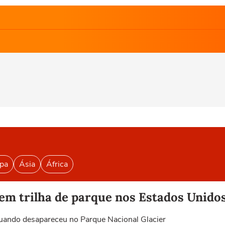
pa
Ásia
África
m trilha de parque nos Estados Unido
uando desapareceu no Parque Nacional Glacier