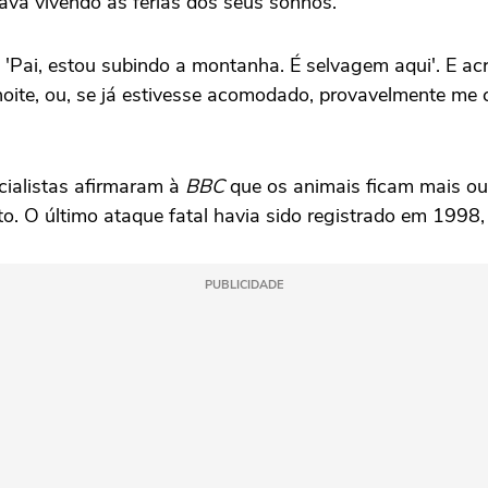
ava vivendo as férias dos seus sonhos.
ai, estou subindo a montanha. É selvagem aqui'. E acres
oite, ou, se já estivesse acomodado, provavelmente me 
cialistas afirmaram à
BBC
que os animais ficam mais 
to. O último ataque fatal havia sido registrado em 1998
PUBLICIDADE