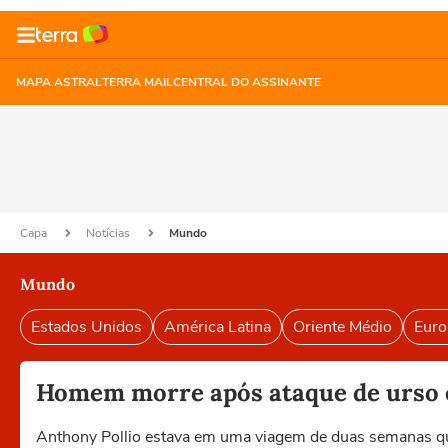
MAPA ASTRAL
TERRA MAIL
CENTRAL DO ASSINANTE
Capa
Notícias
Mundo
Mundo
Estados Unidos
América Latina
Oriente Médio
Euro
Homem morre após ataque de urso e
Anthony Pollio estava em uma viagem de duas semanas q