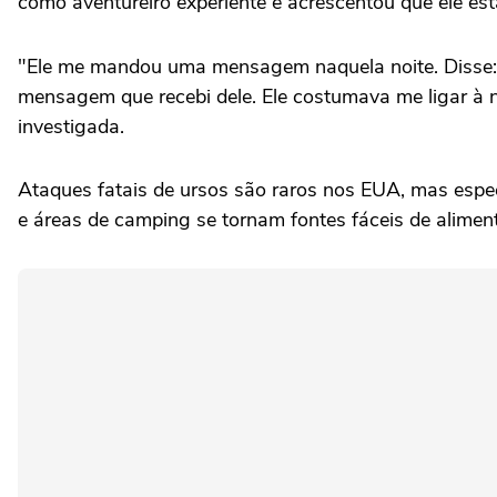
como aventureiro experiente e acrescentou que ele est
"Ele me mandou uma mensagem naquela noite. Disse: 'P
mensagem que recebi dele. Ele costumava me ligar à n
investigada.
Ataques fatais de ursos são raros nos EUA, mas espe
e áreas de camping se tornam fontes fáceis de alimen