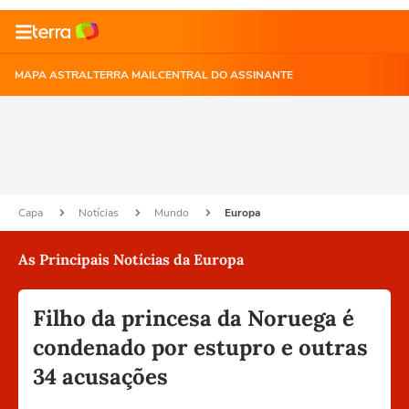
MAPA ASTRAL
TERRA MAIL
CENTRAL DO ASSINANTE
Capa
Notícias
Mundo
Europa
As Principais Notícias da Europa
Filho da princesa da Noruega é
condenado por estupro e outras
34 acusações