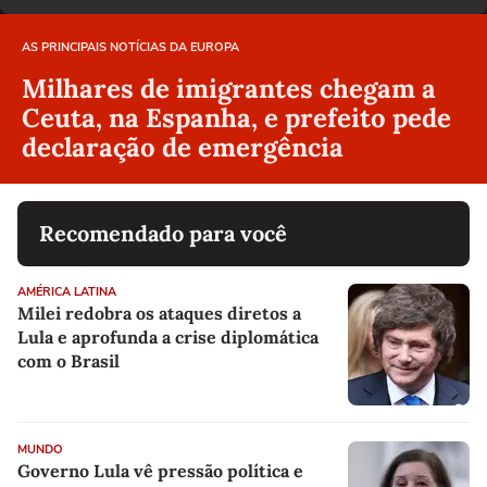
AS PRINCIPAIS NOTÍCIAS DA EUROPA
Milhares de imigrantes chegam a
Ceuta, na Espanha, e prefeito pede
declaração de emergência
Recomendado para você
AMÉRICA LATINA
Milei redobra os ataques diretos a
Lula e aprofunda a crise diplomática
com o Brasil
MUNDO
Governo Lula vê pressão política e