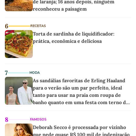
de laranja; 16 anos depois, ninguém
reconheceu a paisagem
6
RECEITAS
Torta de sardinha de liquidificador:
prática, econômica e deliciosa
7
MODA
As sandálias favoritas de Erling Haaland
para o verão são um par perfeito, ideal
tanto para usar na praia com roupa de
banho quanto em uma festa com terno de
linho
8
FAMOSOS
Deborah Secco é processada por vizinho
que pede quase R$ 100 mil de indenização