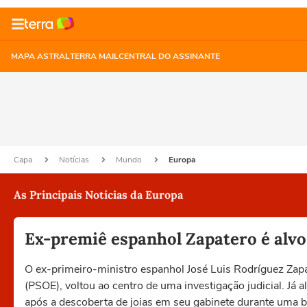
MAPA ASTRAL
TERRA MAIL
CENTRAL DO ASSINANTE
Capa
Notícias
Mundo
Europa
As Principais Notícias da Europa
Ex-premiê espanhol Zapatero é alvo
O ex-primeiro-ministro espanhol José Luis Rodríguez Zapa
(PSOE), voltou ao centro de uma investigação judicial. Já 
após a descoberta de joias em seu gabinete durante uma 