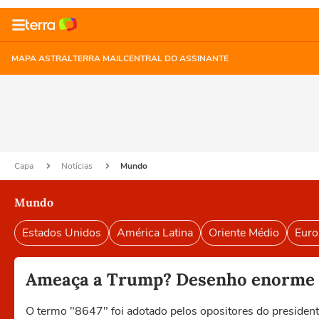
MAPA ASTRAL
TERRA MAIL
CENTRAL DO ASSINANTE
Capa
Notícias
Mundo
Mundo
Estados Unidos
América Latina
Oriente Médio
Euro
Ameaça a Trump? Desenho enorme c
O termo "8647" foi adotado pelos opositores ⁠do preside