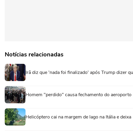
Notícias relacionadas
Irã diz que 'nada foi finalizado' após Trump dizer 
Homem "perdido" causa fechamento do aeroporto
Helicóptero cai na margem de lago na Itália e deixa