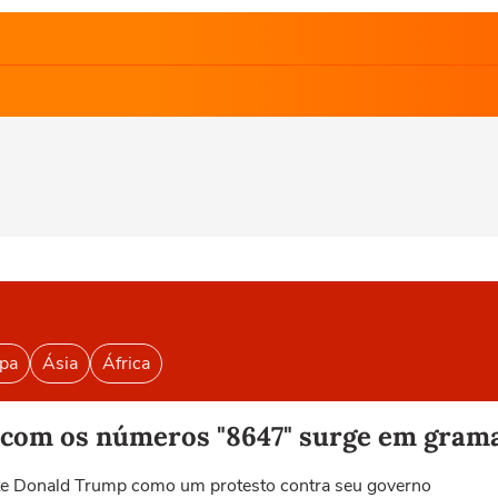
pa
Ásia
África
om os números "8647" surge em grama
nte Donald Trump como um protesto contra seu governo