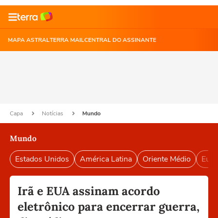
MAPA ASTRAL
TERRA MAIL
CENTRAL DO ASSINANTE
Capa
Notícias
Mundo
Mundo
Estados Unidos
América Latina
Oriente Médio
Euro
Irã e EUA assinam acordo
eletrônico para encerrar guerra,