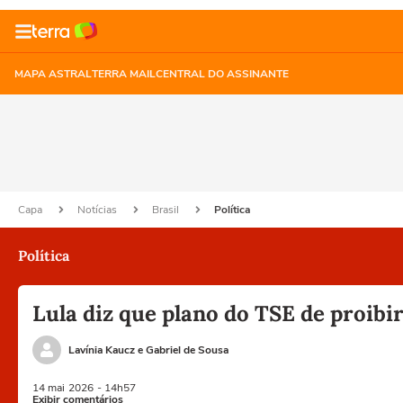
MAPA ASTRAL
TERRA MAIL
CENTRAL DO ASSINANTE
Capa
Notícias
Brasil
Política
Política
Lula diz que plano do TSE de proibir
Lavínia Kaucz e Gabriel de Sousa
14 mai
2026
- 14h57
Exibir comentários