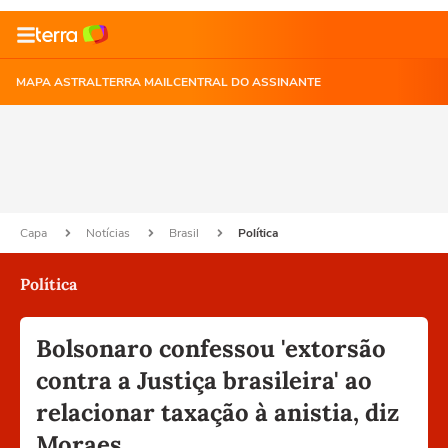
MAPA ASTRAL
TERRA MAIL
CENTRAL DO ASSINANTE
Capa
Notícias
Brasil
Política
Política
Bolsonaro confessou 'extorsão
contra a Justiça brasileira' ao
relacionar taxação à anistia, diz
Moraes