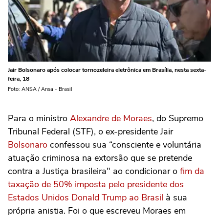
Jair Bolsonaro após colocar tornozeleira eletrônica em Brasília, nesta sexta-
feira, 18
Foto: ANSA / Ansa - Brasil
Para o ministro
Alexandre de Moraes
, do Supremo
Tribunal Federal (STF), o ex-presidente Jair
Bolsonaro
confessou sua “consciente e voluntária
atuação criminosa na extorsão que se pretende
contra a Justiça brasileira" ao condicionar o
fim da
taxação de 50% imposta pelo presidente dos
Estados Unidos Donald Trump ao Brasil
à sua
própria anistia. Foi o que escreveu Moraes em