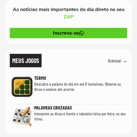
As notícias mais importantes do dia direto no seu
ZAP
Inscreva-se
MEUS JOGOS
Acessar →
TERMO
Descubra a palavra do dia em até 6 tentativas. Observe as
dicas e avance até acertar.
PALAVRAS CRUZADAS
Interprete as dicas e monte o tabuleiro letra por letra, no seu
ritmo.