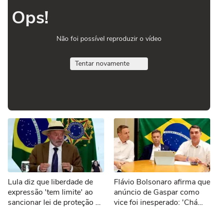
Ops!
Não foi possível reproduzir o vídeo
Tentar novamente
Lula diz que liberdade de
Flávio Bolsonaro afirma que
expressão 'tem limite' ao
anúncio de Gaspar como
sancionar lei de proteção a
vice foi inesperado: 'Chá
menores de idade
revelação'