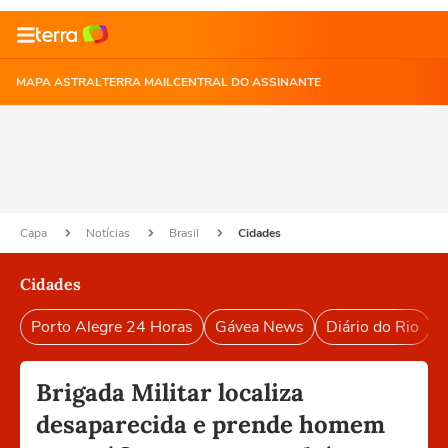
MAPA ASTRAL
TERRA MAIL
CENTRAL DO ASSINANTE
Capa
Notícias
Brasil
Cidades
Cidades
Porto Alegre 24 Horas
Gávea News
Diário do Rio
P
Brigada Militar localiza
desaparecida e prende homem