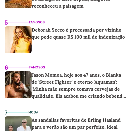
reconheceu a paisagem
5
FAMOSOS
Deborah Secco é processada por vizinho
que pede quase R$ 100 mil de indenização
6
FAMOSOS
Jason Momoa, hoje aos 47 anos, o Blanka
de 'Street Fighter' e eterno 'Aquaman':
'Minha mãe sempre tomava cervejas de
qualidade. Ela acabou me criando bebendo
as melhores'
7
MODA
As sandálias favoritas de Erling Haaland
para o verão são um par perfeito, ideal