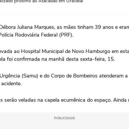
lizado próximo ao Atacadão em Gravataí
e Débora Juliana Marques, as mães tinham 39 anos e er
olícia Rodoviária Federal (PRF).
 levada ao Hospital Municipal de Novo Hamburgo em estad
la foi confirmada na manhã desta sexta-feira, 15.
Urgência (Samu) e do Corpo de Bombeiros atenderam a oc
 acidente.
as serão veladas na capela ecumênica do espaço. Ainda n
PUBLICIDADE