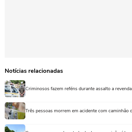
Notícias relacionadas
Criminosos fazem reféns durante assalto a revenda
Três pessoas morrem em acidente com caminhão d