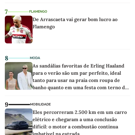
7
FLAMENGO
De Arrascaeta vai gerar bom lucro ao
Flamengo
8
MODA
As sandálias favoritas de Erling Haaland
para o verão são um par perfeito, ideal
tanto para usar na praia com roupa de
banho quanto em uma festa com terno de
linho
9
MOBILIDADE
Eles percorreram 2.500 km em um carro
elétrico e chegaram a uma conclusão
difícil: o motor a combustão continua
imbatível na estrada