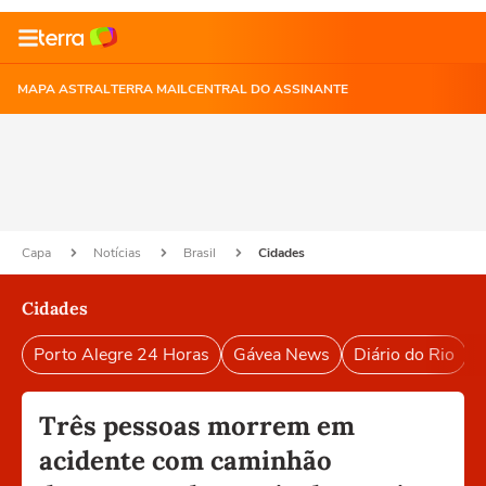
MAPA ASTRAL
TERRA MAIL
CENTRAL DO ASSINANTE
Capa
Notícias
Brasil
Cidades
Cidades
Porto Alegre 24 Horas
Gávea News
Diário do Rio
P
Três pessoas morrem em
acidente com caminhão