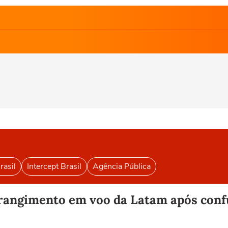
rasil
Intercept Brasil
Agência Pública
strangimento em voo da Latam após con