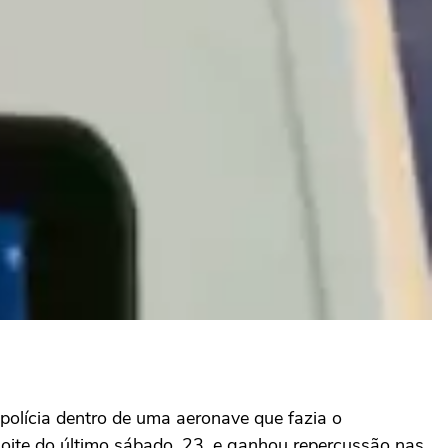
lícia dentro de uma aeronave que fazia o
oite do último sábado, 23, e ganhou repercussão nas