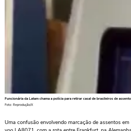
Funcionária da Latam chama a polícia para retirar casal de brasileiros de assen
Foto: Reprodução/X
Uma confusão envolvendo marcação de assentos em um
voo LA8071, com a rota entre Frankfurt, na Alemanha