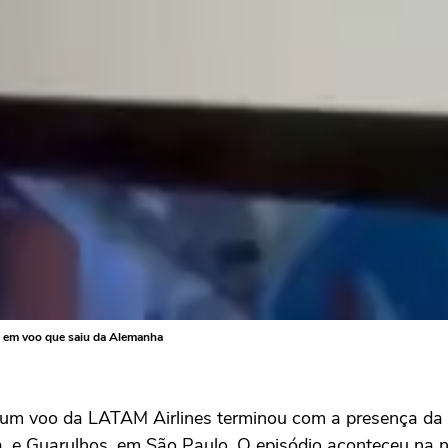
to em voo que saiu da Alemanha
 voo da LATAM Airlines terminou com a presença da po
, e Guarulhos, em São Paulo. O episódio aconteceu na n