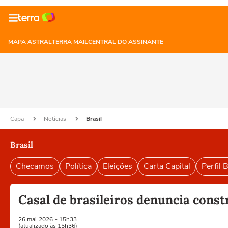
MAPA ASTRAL
TERRA MAIL
CENTRAL DO ASSINANTE
Capa
Notícias
Brasil
Brasil
Checamos
Política
Eleições
Carta Capital
Perfil B
Casal de brasileiros denuncia con
26 mai
2026
- 15h33
(atualizado às 15h36)