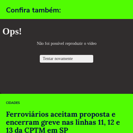
Confira também:
CIDADES
Ferroviários aceitam proposta e
encerram greve nas linhas 11, 12 e
13 da CPTM em SP