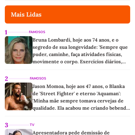
Mais Lidas
1
FAMOSOS
Bruna Lombardi, hoje aos 74 anos, e o
segredo de sua longevidade: 'Sempre que
puder, caminhe, faça atividades físicas,
movimente o corpo. Exercícios diários,
mesmo pequenos, são libertadores'
2
FAMOSOS
Jason Momoa, hoje aos 47 anos, o Blanka
de 'Street Fighter' e eterno 'Aquaman':
'Minha mãe sempre tomava cervejas de
qualidade. Ela acabou me criando bebendo
as melhores'
3
TV
Apresentadora pede demissão de