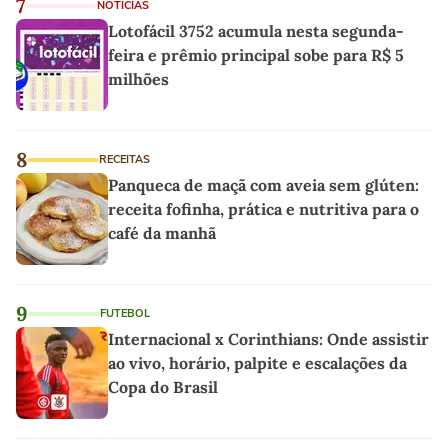
7
NOTÍCIAS
Lotofácil 3752 acumula nesta segunda-
feira e prêmio principal sobe para R$ 5
milhões
8
RECEITAS
Panqueca de maçã com aveia sem glúten:
receita fofinha, prática e nutritiva para o
café da manhã
9
FUTEBOL
Internacional x Corinthians: Onde assistir
ao vivo, horário, palpite e escalações da
Copa do Brasil