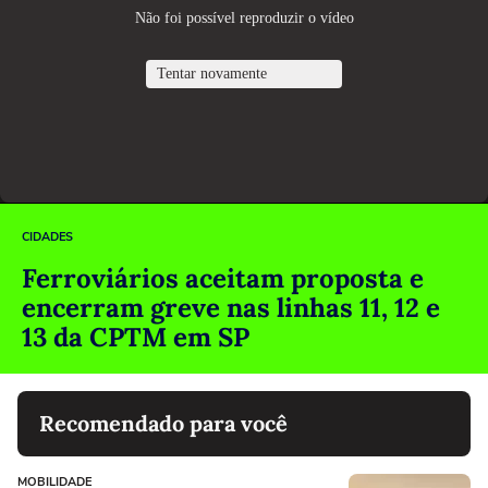
CIDADES
Ferroviários aceitam proposta e
encerram greve nas linhas 11, 12 e
13 da CPTM em SP
Recomendado para você
MOBILIDADE